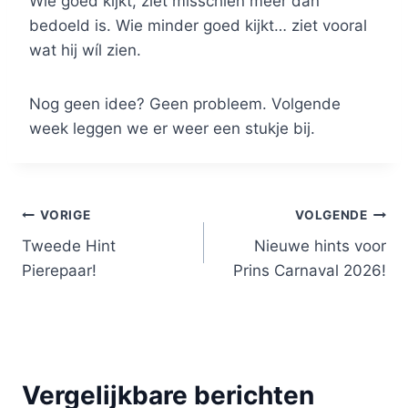
Wie goed kijkt, ziet misschien meer dan
bedoeld is. Wie minder goed kijkt… ziet vooral
wat hij wíl zien.
Nog geen idee? Geen probleem. Volgende
week leggen we er weer een stukje bij.
Bericht
VORIGE
VOLGENDE
Tweede Hint
Nieuwe hints voor
navigatie
Pierepaar!
Prins Carnaval 2026!
Vergelijkbare berichten